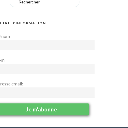
for:
TTRE D’INFORMATION
énom
om
resse email: