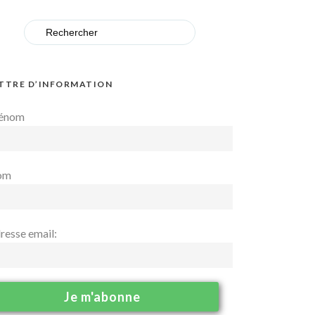
Search
for:
TTRE D’INFORMATION
énom
om
resse email: