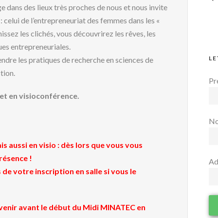
 dans des lieux très proches de nous et nous invite
: celui de l’entrepreneuriat des femmes dans les «
ssez les clichés, vous découvrirez les rêves, les
ues entrepreneuriales.
LE
ndre les pratiques de recherche en sciences de
tion.
Pr
 et
en visioconférence
.
N
s aussi en visio : dès lors que vous vous
résence !
Ad
de votre inscription en salle si vous le
révenir avant le début du Midi MINATEC en