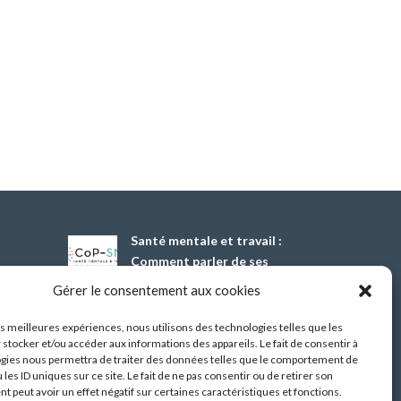
Santé mentale et travail :
Comment parler de ses
difficultés psychiques ?
Gérer le consentement aux cookies
13 Oct 2026
les meilleures expériences, nous utilisons des technologies telles que les
 stocker et/ou accéder aux informations des appareils. Le fait de consentir à
Démonstrateur d’éclairage
gies nous permettra de traiter des données telles que le comportement de
intelligent dans les
 les ID uniques sur ce site. Le fait de ne pas consentir ou de retirer son
bâtiments tertiaires,
 peut avoir un effet négatif sur certaines caractéristiques et fonctions.