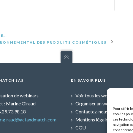
TE…
IRONNEMENTAL DES PRODUITS COSMÉTIQUES
MATCH SAS
EN SAVOIR PLUS
sation de webinars
Voir tous les webinars
t : Marine Giraud
Organiser un webinar
Pour offrir 
06.29.73.98.18
Contactez-nous
cookies pour
mgiraud@actandmatch.com
Mentions légales
ces technolo
navigation ou
CGU
consentement