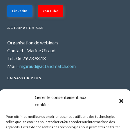
LinkedIn
YouTube
ACT&MATCH SAS
Organisation de webinars
Contact : Marine Giraud
Tel : 06.29.73.98.18
Mail :
mgiraud@actandmatch.com
EN SAVOIR PLUS
Voir tous les webinars
Gérer le consentement aux
Organiser un webinar
cookies
Contactez-nous
Mentions légales
Pour offrir les meilleures expériences, nous utilisons des technologies
telles que les cookies pour stocker et/ou accéder aux informations des
CGU
appareils. Le fait de consentir à ces technologies nous permettra de traiter