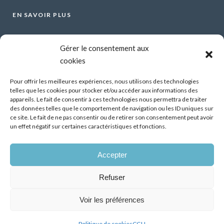
EN SAVOIR PLUS
Voir tous les webinars
Gérer le consentement aux
Organiser un webinar
cookies
Contactez-nous
Mentions légales
Pour offrir les meilleures expériences, nous utilisons des technologies
telles que les cookies pour stocker et/ou accéder aux informations des
CGU
appareils. Le fait de consentir à ces technologies nous permettra de traiter
des données telles que le comportement de navigation ou les ID uniques sur
Santé mentale et travail : Comment parler de ses
ce site. Le fait de ne pas consentir ou de retirer son consentement peut avoir
difficultés psychiques ?
un effet négatif sur certaines caractéristiques et fonctions.
13 Oct 2026
Accepter
Démonstrateur d’éclairage intelligent dans les
bâtiments tertiaires, premiers résultats
Refuser
07 Juil 2026
Voir les préférences
Politique de cookies
CGU