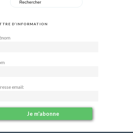
for:
TTRE D’INFORMATION
énom
om
resse email: