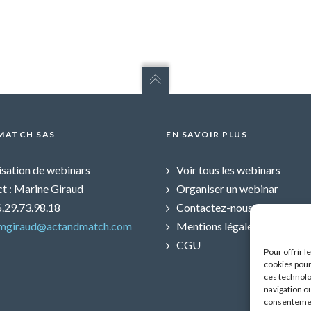
MATCH SAS
EN SAVOIR PLUS
sation de webinars
Voir tous les webinars
t : Marine Giraud
Organiser un webinar
06.29.73.98.18
Contactez-nous
mgiraud@actandmatch.com
Mentions légales
CGU
Pour offrir 
cookies pour
ces technolo
navigation ou
consentement