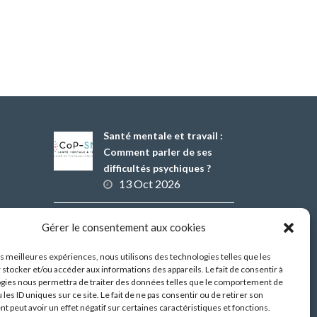
Santé mentale et travail :
Comment parler de ses
difficultés psychiques ?
13 Oct 2026
Démonstrateur d’éclairage
Gérer le consentement aux cookies
intelligent dans les
bâtiments tertiaires,
les meilleures expériences, nous utilisons des technologies telles que les
 stocker et/ou accéder aux informations des appareils. Le fait de consentir à
premiers résultats
gies nous permettra de traiter des données telles que le comportement de
07 Juil 2026
 les ID uniques sur ce site. Le fait de ne pas consentir ou de retirer son
 peut avoir un effet négatif sur certaines caractéristiques et fonctions.