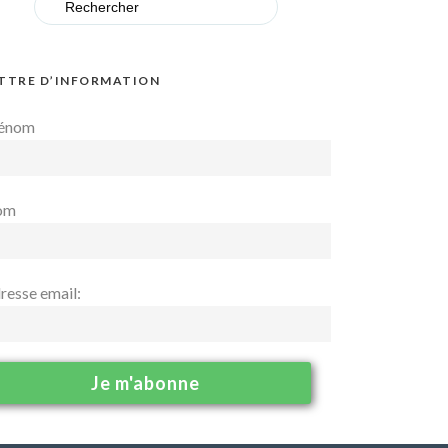
for:
TTRE D’INFORMATION
énom
om
resse email: