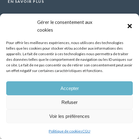
EN SAVOIR PLUS
Voir tous les webinars
Gérer le consentement aux
Organiser un webinar
cookies
Contactez-nous
Mentions légales
Pour offrir les meilleures expériences, nous utilisons des technologies
telles que les cookies pour stocker et/ou accéder aux informations des
CGU
appareils. Le fait de consentir à ces technologies nous permettra de traiter
des données telles que le comportement de navigation ou les ID uniques sur
Santé mentale et travail : Comment parler de ses
ce site. Le fait de ne pas consentir ou de retirer son consentement peut avoir
difficultés psychiques ?
un effet négatif sur certaines caractéristiques et fonctions.
13 Oct 2026
Accepter
Démonstrateur d’éclairage intelligent dans les
bâtiments tertiaires, premiers résultats
Refuser
07 Juil 2026
Voir les préférences
Politique de cookies
CGU
TOUS DROITS RÉSERVÉS - ACT&MATCH © 2026