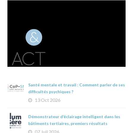
Santé mentale et travail : Comment parler de ses
difficultés psychiques ?
13 Oct 2026
Démonstrateur d’éclairage intelligent dans les
bâtiments tertiaires, premiers résultats
07 Juil 2026