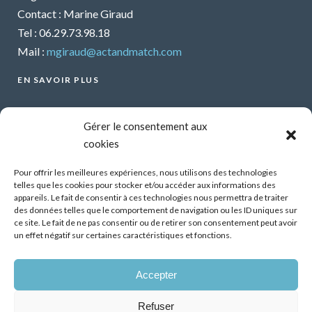
Contact : Marine Giraud
Tel : 06.29.73.98.18
Mail :
mgiraud@actandmatch.com
EN SAVOIR PLUS
Voir tous les webinars
Gérer le consentement aux
Organiser un webinar
cookies
Contactez-nous
Mentions légales
Pour offrir les meilleures expériences, nous utilisons des technologies
telles que les cookies pour stocker et/ou accéder aux informations des
CGU
appareils. Le fait de consentir à ces technologies nous permettra de traiter
des données telles que le comportement de navigation ou les ID uniques sur
Santé mentale et travail : Comment parler de ses
ce site. Le fait de ne pas consentir ou de retirer son consentement peut avoir
difficultés psychiques ?
un effet négatif sur certaines caractéristiques et fonctions.
13 Oct 2026
Accepter
Démonstrateur d’éclairage intelligent dans les
bâtiments tertiaires, premiers résultats
Refuser