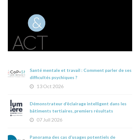
Santé mentale et travail : Comment parler de ses
difficultés psychiques ?
13 Oct 2026
Démonstrateur d’éclairage intelligent dans les
bâtiments tertiaires, premiers résultats
07 Juil 2026
Panorama des cas d’usages potentiels de