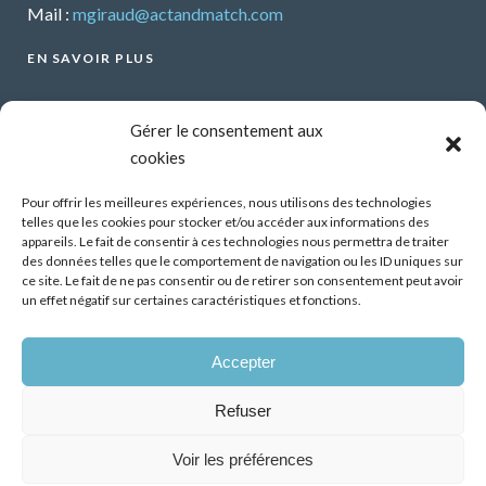
Mail :
mgiraud@actandmatch.com
EN SAVOIR PLUS
Voir tous les webinars
Gérer le consentement aux
Organiser un webinar
cookies
Contactez-nous
Mentions légales
Pour offrir les meilleures expériences, nous utilisons des technologies
telles que les cookies pour stocker et/ou accéder aux informations des
CGU
appareils. Le fait de consentir à ces technologies nous permettra de traiter
des données telles que le comportement de navigation ou les ID uniques sur
Santé mentale et travail : Comment parler de ses
ce site. Le fait de ne pas consentir ou de retirer son consentement peut avoir
difficultés psychiques ?
un effet négatif sur certaines caractéristiques et fonctions.
13 Oct 2026
Accepter
Démonstrateur d’éclairage intelligent dans les
bâtiments tertiaires, premiers résultats
Refuser
07 Juil 2026
Voir les préférences