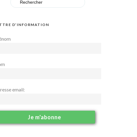
for:
TTRE D’INFORMATION
énom
om
resse email: