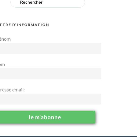
for:
TTRE D’INFORMATION
énom
om
resse email: