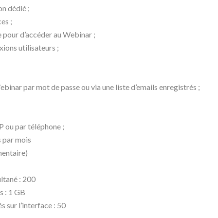
on dédié ;
es ;
e pour d’accéder au Webinar ;
ions utilisateurs ;
ebinar par mot de passe ou via une liste d’emails enregistrés ;
P ou par téléphone ;
s par mois
mentaire)
ltané : 200
 : 1 GB
ur l’interface : 50