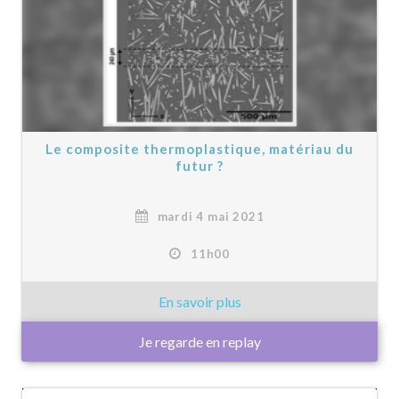
Le composite thermoplastique, matériau du
futur ?
mardi 4 mai 2021
11h00
Je regarde en replay