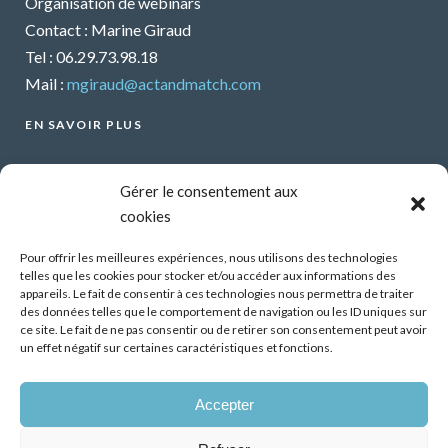
Organisation de webinars
Contact : Marine Giraud
Tel : 06.29.73.98.18
Mail :
mgiraud@actandmatch.com
EN SAVOIR PLUS
Voir tous les webinars
Gérer le consentement aux
Organiser un webinar
cookies
Contactez-nous
Mentions légales
Pour offrir les meilleures expériences, nous utilisons des technologies
telles que les cookies pour stocker et/ou accéder aux informations des
CGU
appareils. Le fait de consentir à ces technologies nous permettra de traiter
des données telles que le comportement de navigation ou les ID uniques sur
Santé mentale et travail : Comment parler de ses
ce site. Le fait de ne pas consentir ou de retirer son consentement peut avoir
difficultés psychiques ?
un effet négatif sur certaines caractéristiques et fonctions.
13 Oct 2026
Accepter
Démonstrateur d’éclairage intelligent dans les
bâtiments tertiaires, premiers résultats