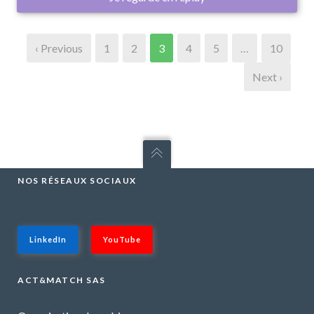
‹ Previous
1
2
3
4
5
…
10
Next ›
NOS RÉSEAUX SOCIAUX
LinkedIn
YouTube
ACT&MATCH SAS