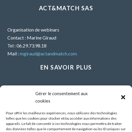
ACT&MATCH SAS
Organisation de webinars
Contact : Marine Giraud
Tel : 06.29.73.98.18
Mail :
mgiraud@actandmatch.com
EN SAVOIR PLUS
Voir tous les webinars
Gérer le consentement aux
Organiser un webinar
cookies
Contactez-nous
Mentions légales
Pour offrir les meilleures expériences, nous utilisons des technologies
telles que les cookies pour stocker et/ou accéder aux informations des
CGU
appareils. Le fait de consentir à ces technologies nous permettra de traiter
des données telles que le comportement de navigation ou les ID uniques sur
Santé mentale et travail : Comment parler de ses