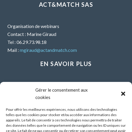
ACT&MATCH SAS
Organisation de webinars
Contact : Marine Giraud
Tel : 06.29.73.98.18
Mail :
mgiraud@actandmatch.com
EN SAVOIR PLUS
Voir tous les webinars
Gérer le consentement aux
Organiser un webinar
cookies
Contactez-nous
Mentions légales
Pour offrir les meilleures expériences, nous utilisons des technologies
telles que les cookies pour stocker et/ou accéder aux informations des
CGU
appareils. Le fait de consentir à ces technologies nous permettra de traiter
des données telles que le comportement de navigation ou les ID uniques sur
Santé mentale et travail : Comment parler de ses
ce site. Le fait de ne pas consentir ou de retirer son consentement peut avoir