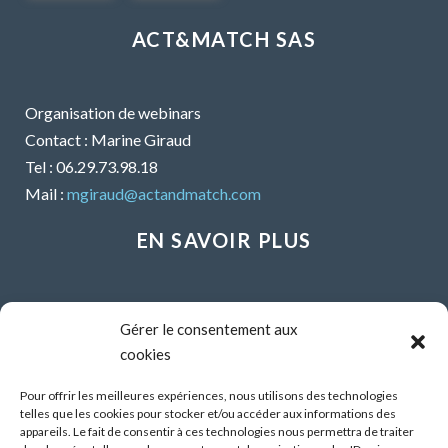
ACT&MATCH SAS
Organisation de webinars
Contact : Marine Giraud
Tel : 06.29.73.98.18
Mail :
mgiraud@actandmatch.com
EN SAVOIR PLUS
Voir tous les webinars
Gérer le consentement aux
Organiser un webinar
cookies
Contactez-nous
Mentions légales
Pour offrir les meilleures expériences, nous utilisons des technologies
telles que les cookies pour stocker et/ou accéder aux informations des
CGU
appareils. Le fait de consentir à ces technologies nous permettra de traiter