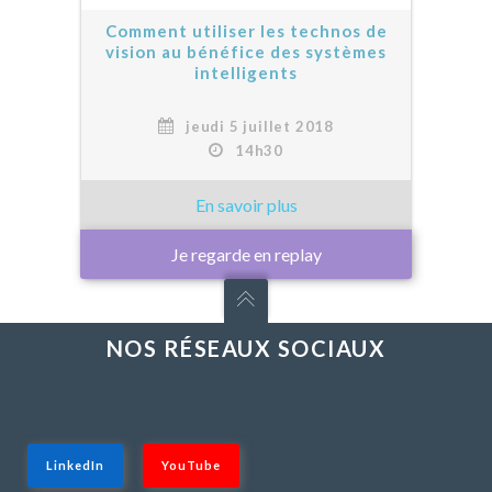
Comment utiliser les technos de
vision au bénéfice des systèmes
intelligents
jeudi 5 juillet 2018
14h30
Je regarde en replay
NOS RÉSEAUX SOCIAUX
LinkedIn
YouTube