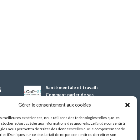
Santé mentale et travail :
S
Comment parler de ses
difficultés psychiques ?
Gérer le consentement aux cookies
13 Oct 2026
les meilleures expériences, nous utilisons des technologies telles que les
 stocker et/ou accéder aux informations des appareils. Le fait de consentir à
Démonstrateur d’éclairage
gies nous permettra de traiter des données telles que le comportement de
intelligent dans les
 les ID uniques sur ce site. Le fait de ne pas consentir ou de retirer son
bâtiments tertiaires,