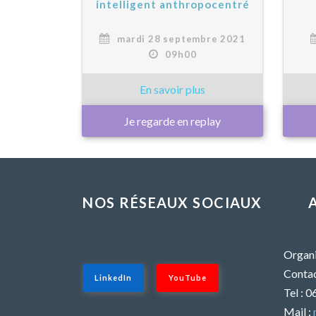
intelligent anthropocentré
mardi 28 septembre 2021
09h00
Je regarde en replay
NOS RÉSEAUX SOCIAUX
Organi
Contac
LinkedIn
YouTube
Tel : 
Mail :