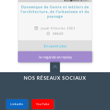
Dynamique de Genre et métiers de
l’architecture, de l’urbanisme et du
paysage
jeudi 4 février 2021
08h00
Je regarde en replay
NOS RÉSEAUX SOCIAUX
LinkedIn
YouTube