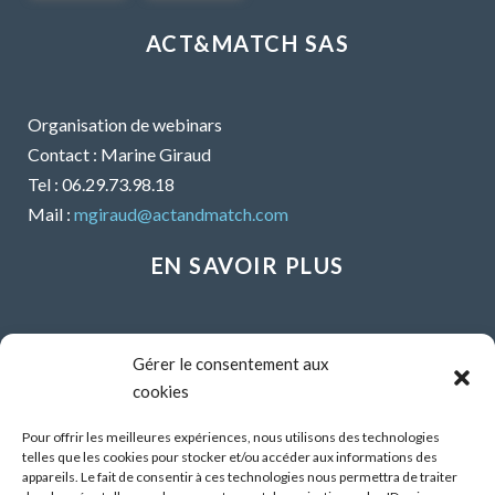
ACT&MATCH SAS
Organisation de webinars
Contact : Marine Giraud
Tel : 06.29.73.98.18
Mail :
mgiraud@actandmatch.com
EN SAVOIR PLUS
Voir tous les webinars
Gérer le consentement aux
Organiser un webinar
cookies
Contactez-nous
Mentions légales
Pour offrir les meilleures expériences, nous utilisons des technologies
telles que les cookies pour stocker et/ou accéder aux informations des
CGU
appareils. Le fait de consentir à ces technologies nous permettra de traiter