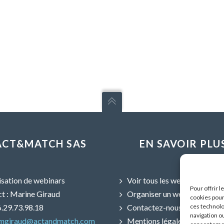
ACT&MATCH SAS
EN SAVOIR PLU
sation de webinars
Voir tous les webinars
Pour offrir 
t : Marine Giraud
Organiser un webinar
cookies pour
06.29.73.98.18
Contactez-nous
ces technolo
navigation ou
mgiraud@actandmatch.com
Mentions légales