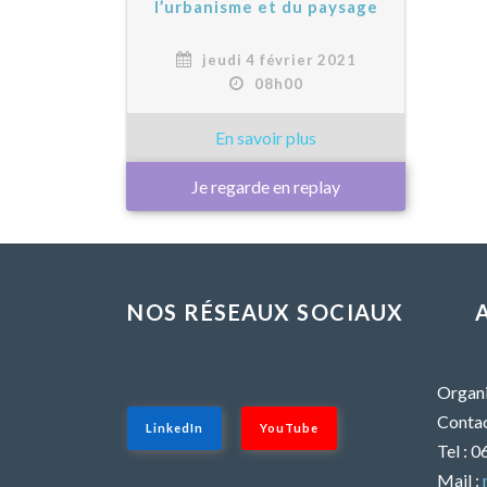
l’urbanisme et du paysage
jeudi 4 février 2021
08h00
Je regarde en replay
NOS RÉSEAUX SOCIAUX
Organi
Contac
LinkedIn
YouTube
Tel : 
Mail :