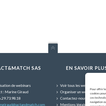
ACT&MATCH SAS
EN SAVOIR PLU
sation de webinars
Voir tous les webinars
Pour offrir 
t : Marine Giraud
Organiser un webinar
cookies pour
06.29.73.98.18
Contactez-nous
ces technolo
navigation ou
mgiraud@actandmatch.com
Mentions légales