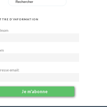
for:
TTRE D’INFORMATION
énom
om
resse email: