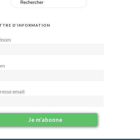
for:
TTRE D’INFORMATION
énom
om
resse email: