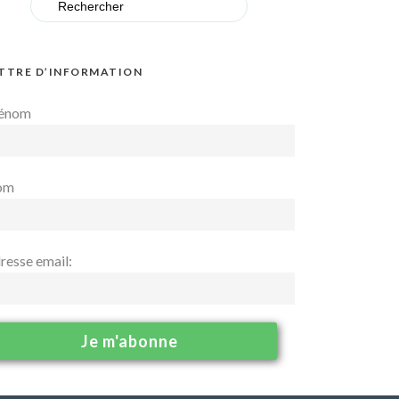
for:
TTRE D’INFORMATION
énom
om
resse email: