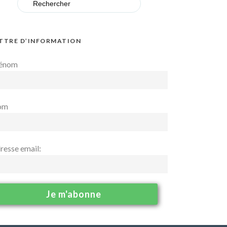
for:
TTRE D’INFORMATION
énom
om
resse email: