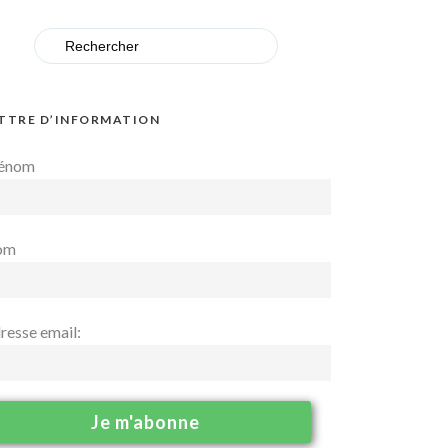
Search
for:
TTRE D’INFORMATION
énom
om
resse email: