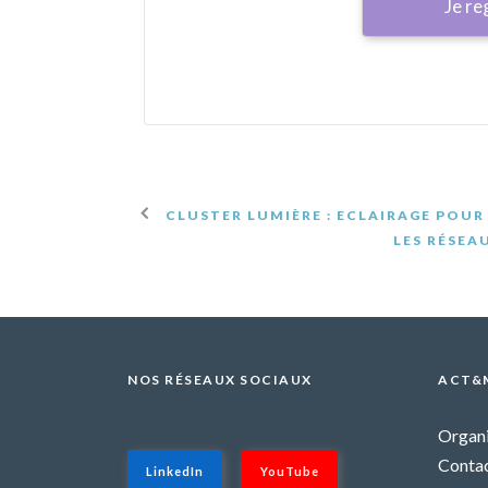
Je re
CLUSTER LUMIÈRE : ECLAIRAGE POUR
LES RÉSEA
NOS RÉSEAUX SOCIAUX
ACT&
Organi
Contac
LinkedIn
YouTube