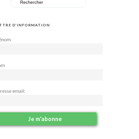
for:
TTRE D’INFORMATION
énom
om
resse email: