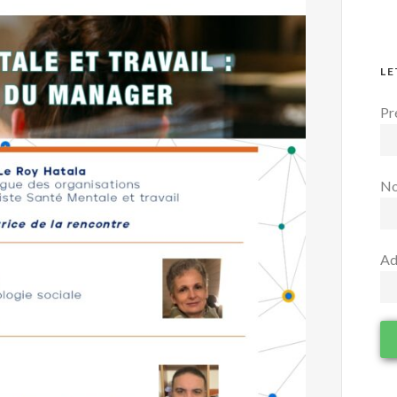
LE
Pr
N
Ad