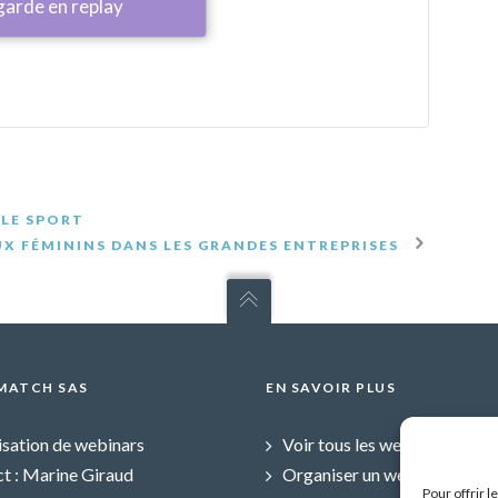
garde en replay
 LE SPORT
UX FÉMININS DANS LES GRANDES ENTREPRISES
MATCH SAS
EN SAVOIR PLUS
sation de webinars
Voir tous les webinars
t : Marine Giraud
Organiser un webinar
Pour offrir 