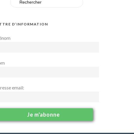
for:
TTRE D’INFORMATION
énom
om
resse email: