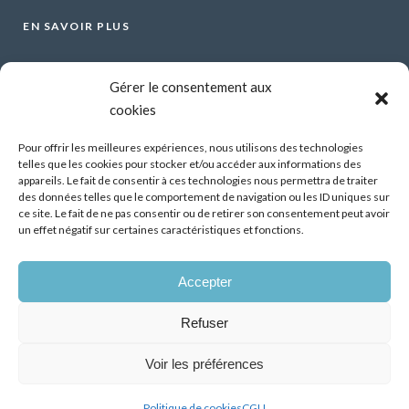
EN SAVOIR PLUS
Voir tous les webinars
Gérer le consentement aux
Organiser un webinar
cookies
Contactez-nous
Mentions légales
Pour offrir les meilleures expériences, nous utilisons des technologies
telles que les cookies pour stocker et/ou accéder aux informations des
CGU
appareils. Le fait de consentir à ces technologies nous permettra de traiter
des données telles que le comportement de navigation ou les ID uniques sur
Santé mentale et travail : Comment parler de ses
ce site. Le fait de ne pas consentir ou de retirer son consentement peut avoir
difficultés psychiques ?
un effet négatif sur certaines caractéristiques et fonctions.
13 Oct 2026
Accepter
Démonstrateur d’éclairage intelligent dans les
bâtiments tertiaires, premiers résultats
Refuser
07 Juil 2026
Voir les préférences
Politique de cookies
CGU