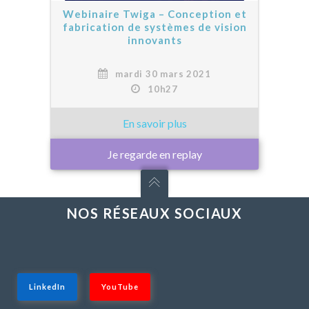
Webinaire Twiga – Conception et
fabrication de systèmes de vision
innovants
mardi 30 mars 2021
10h27
Je regarde en replay
NOS RÉSEAUX SOCIAUX
LinkedIn
YouTube