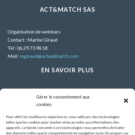
ACT&MATCH SAS
Organisation de webinars
Contact : Marine Giraud
Tel : 06.29.73.98.18
Mail :
mgiraud@actandmatch.com
EN SAVOIR PLUS
Voir tous les webinars
Gérer le consentement aux
Organiser un webinar
cookies
Contactez-nous
Mentions légales
Pour offrir les meilleures expériences, nous utilisons des technologies
telles que les cookies pour stocker et/ou accéder aux informations des
CGU
appareils. Le fait de consentir à ces technologies nous permettra de traiter
des données telles que le comportement de navigation ou les ID uniques sur
Santé mentale et travail : Comment parler de ses