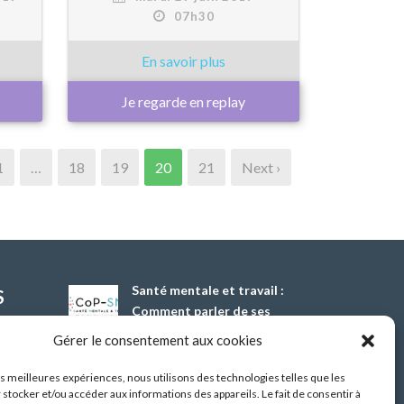
07h30
Je regarde en replay
1
…
18
19
20
21
Next ›
Santé mentale et travail :
S
Comment parler de ses
difficultés psychiques ?
Gérer le consentement aux cookies
13 Oct 2026
les meilleures expériences, nous utilisons des technologies telles que les
 stocker et/ou accéder aux informations des appareils. Le fait de consentir à
Démonstrateur d’éclairage