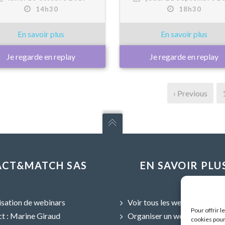
14h30
18h30
Je regarde en replay
Je regarde en replay
‹ Previous
ACT&MATCH SAS
EN SAVOIR PLU
sation de webinars
Voir tous les webinars
Pour offrir 
t : Marine Giraud
Organiser un webinar
cookies pour