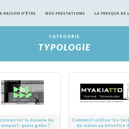
E RAISON D’ÊTRE
NOS PRESTATIONS
LA FRESQUE DE 
CATÉGORIE
TYPOLOGIE
connecter la douane du
Comment utiliser les te
ransport, quels gains ?
de vision au bénéfice 