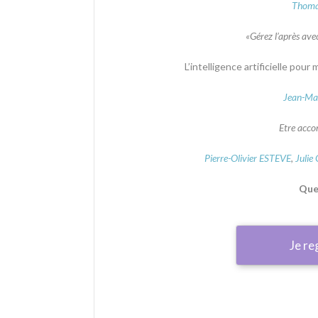
Thoma
«Gérez l’après avec
L’intelligence artificielle po
Jean-Ma
Etre acco
Pierre-Olivier ESTEVE
,
Julie
Que
Je re