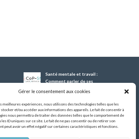
Santé mentale et travail :
Comment parler de ses
difficultés psychiques ?
Gérer le consentement aux cookies
13 Oct 2026
les meilleures expériences, nous utilisons des technologies telles que les
 stocker et/ou accéder aux informations des appareils. Le fait de consentir à
Démonstrateur d’éclairage
gies nous permettra de traiter des données telles que le comportement de
intelligent dans les
 les ID uniques sur ce site. Le fait de ne pas consentir ou de retirer son
bâtiments tertiaires,
 peut avoir un effet négatif sur certaines caractéristiques et fonctions.
premiers résultats