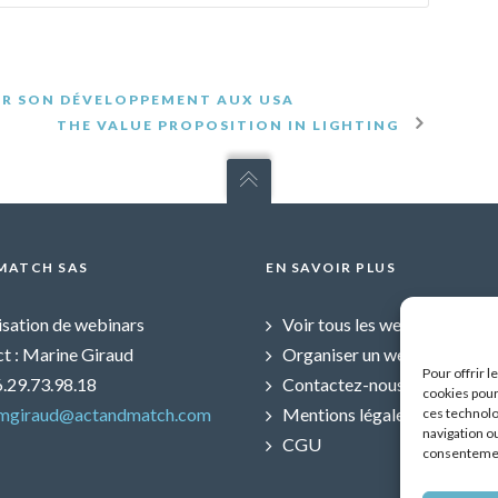
IR SON DÉVELOPPEMENT AUX USA
THE VALUE PROPOSITION IN LIGHTING
MATCH SAS
EN SAVOIR PLUS
sation de webinars
Voir tous les webinars
t : Marine Giraud
Organiser un webinar
Pour offrir 
06.29.73.98.18
Contactez-nous
cookies pour
mgiraud@actandmatch.com
Mentions légales
ces technolo
navigation ou
CGU
consentement