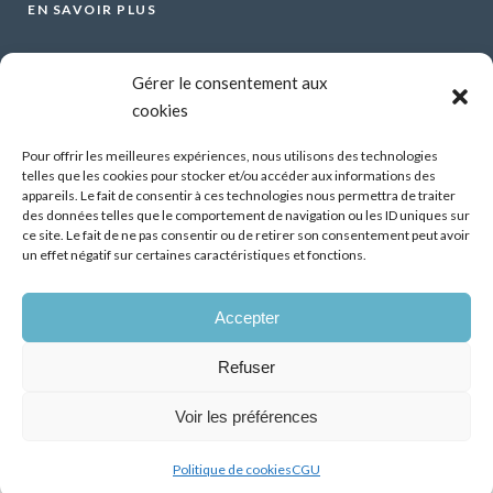
EN SAVOIR PLUS
Voir tous les webinars
Gérer le consentement aux
Organiser un webinar
cookies
Contactez-nous
Mentions légales
Pour offrir les meilleures expériences, nous utilisons des technologies
telles que les cookies pour stocker et/ou accéder aux informations des
CGU
appareils. Le fait de consentir à ces technologies nous permettra de traiter
des données telles que le comportement de navigation ou les ID uniques sur
Santé mentale et travail : Comment parler de ses
ce site. Le fait de ne pas consentir ou de retirer son consentement peut avoir
difficultés psychiques ?
un effet négatif sur certaines caractéristiques et fonctions.
13 Oct 2026
Accepter
Démonstrateur d’éclairage intelligent dans les
bâtiments tertiaires, premiers résultats
Refuser
07 Juil 2026
Voir les préférences
Politique de cookies
CGU
TOUS DROITS RÉSERVÉS - ACT&MATCH © 2026