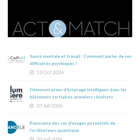
Santé mentale et travail : Comment parler de ses
difficultés psychiques ?
13 Oct 2026
Démonstrateur d’éclairage intelligent dans les
bâtiments tertiaires, premiers résultats
07 Juil 2026
Panorama des cas d’usages potentiels de
l’ordinateurs quantique
03 Juil 2026