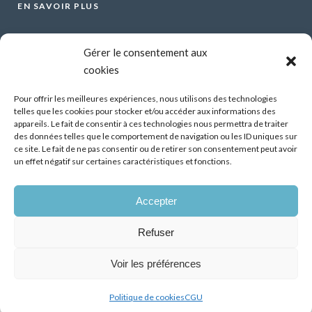
EN SAVOIR PLUS
Voir tous les webinars
Gérer le consentement aux
Organiser un webinar
cookies
Contactez-nous
Mentions légales
Pour offrir les meilleures expériences, nous utilisons des technologies
telles que les cookies pour stocker et/ou accéder aux informations des
CGU
appareils. Le fait de consentir à ces technologies nous permettra de traiter
des données telles que le comportement de navigation ou les ID uniques sur
Santé mentale et travail : Comment parler de ses
ce site. Le fait de ne pas consentir ou de retirer son consentement peut avoir
difficultés psychiques ?
un effet négatif sur certaines caractéristiques et fonctions.
13 Oct 2026
Accepter
Démonstrateur d’éclairage intelligent dans les
bâtiments tertiaires, premiers résultats
Refuser
07 Juil 2026
Voir les préférences
Politique de cookies
CGU
TOUS DROITS RÉSERVÉS - ACT&MATCH © 2026