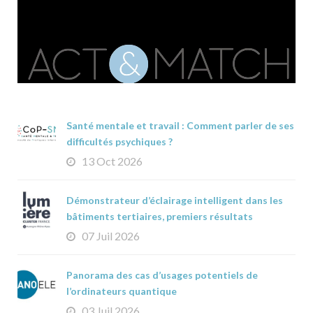
Santé mentale et travail : Comment parler de ses
difficultés psychiques ?
13 Oct 2026
Démonstrateur d’éclairage intelligent dans les
bâtiments tertiaires, premiers résultats
07 Juil 2026
Panorama des cas d’usages potentiels de
l’ordinateurs quantique
03 Juil 2026