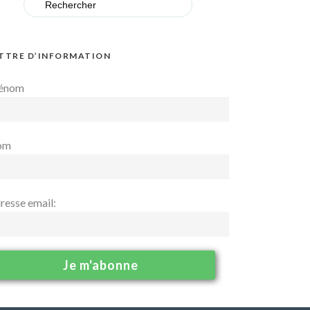
for:
TTRE D’INFORMATION
énom
om
resse email: