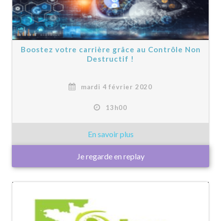
Boostez votre carrière grâce au Contrôle Non
Destructif !
mardi 4 février 2020
13h00
Je regarde en replay