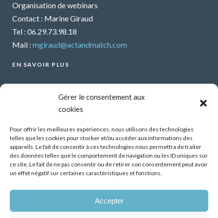
Organisation de webinars
Contact : Marine Giraud
Tel : 06.29.73.98.18
Mail :
mgiraud@actandmatch.com
EN SAVOIR PLUS
Voir tous les webinars
Gérer le consentement aux
Organiser un webinar
cookies
Contactez-nous
Mentions légales
Pour offrir les meilleures expériences, nous utilisons des technologies
telles que les cookies pour stocker et/ou accéder aux informations des
CGU
appareils. Le fait de consentir à ces technologies nous permettra de traiter
des données telles que le comportement de navigation ou les ID uniques sur
Santé mentale et travail : Comment parler de ses
ce site. Le fait de ne pas consentir ou de retirer son consentement peut avoir
difficultés psychiques ?
un effet négatif sur certaines caractéristiques et fonctions.
13 Oct 2026
Accepter
Démonstrateur d’éclairage intelligent dans les
bâtiments tertiaires, premiers résultats