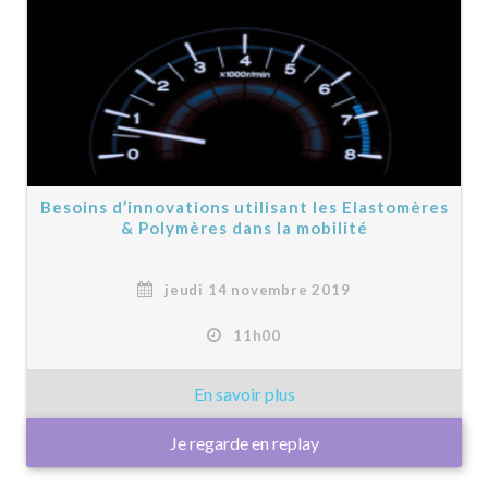
Besoins d’innovations utilisant les Elastomères
& Polymères dans la mobilité
jeudi 14 novembre 2019
11h00
Je regarde en replay