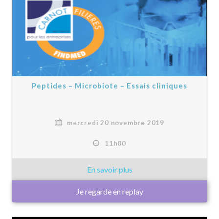
Peptides – Microbiote – Essais cliniques
mercredi 20 novembre 2019
11h00
Je regarde en replay