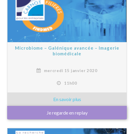
Microbiome – Galénique avancée – Imagerie
biomédicale
mercredi 15 janvier 2020
11h00
Je regarde en replay