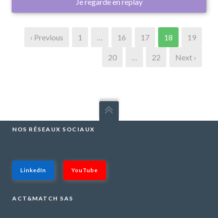
Je regarde en replay
‹ Previous
1
…
16
17
18
19
20
…
22
Next ›
NOS RÉSEAUX SOCIAUX
LinkedIn
YouTube
ACT&MATCH SAS