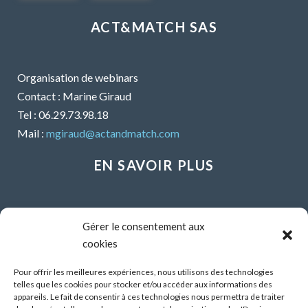
ACT&MATCH SAS
Organisation de webinars
Contact : Marine Giraud
Tel : 06.29.73.98.18
Mail :
mgiraud@actandmatch.com
EN SAVOIR PLUS
Voir tous les webinars
Gérer le consentement aux
Organiser un webinar
cookies
Contactez-nous
Mentions légales
Pour offrir les meilleures expériences, nous utilisons des technologies
telles que les cookies pour stocker et/ou accéder aux informations des
CGU
appareils. Le fait de consentir à ces technologies nous permettra de traiter