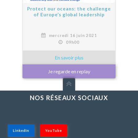
Protect our oceans: the challenge
of Europe’s global leadership
mercredi 16 juin 2021
09h00
Je regarde en replay
NOS RÉSEAUX SOCIAUX
LinkedIn
YouTube