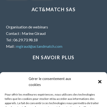
ACT&MATCH SAS
Organisation de webinars
Contact : Marine Giraud
Tel : 06.29.73.98.18
Mail :
mgiraud@actandmatch.com
EN SAVOIR PLUS
Voir tous les webinars
Gérer le consentement aux
Organiser un webinar
cookies
Contactez-nous
Mentions légales
Pour offrir les meilleures expériences, nous utilisons des technologies
telles que les cookies pour stocker et/ou accéder aux informations des
CGU
appareils. Le fait de consentir à ces technologies nous permettra de traiter