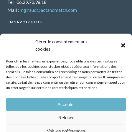
Tel : 06.29.73.98.18
Mail :
mgiraud@actandmatch.com
EN SAVOIR PLUS
Voir tous les webinars
Gérer le consentement aux
Organiser un webinar
cookies
Contactez-nous
Mentions légales
Pour offrir les meilleures expériences, nous utilisons des technologies
telles que les cookies pour stocker et/ou accéder aux informations des
CGU
appareils. Le fait de consentir à ces technologies nous permettra de traiter
des données telles que le comportement de navigation ou les ID uniques sur
Santé mentale et travail : Comment parler de ses
ce site. Le fait de ne pas consentir ou de retirer son consentement peut avoir
difficultés psychiques ?
un effet négatif sur certaines caractéristiques et fonctions.
13 Oct 2026
Accepter
Démonstrateur d’éclairage intelligent dans les
bâtiments tertiaires, premiers résultats
Refuser
07 Juil 2026
Voir les préférences