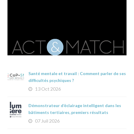
Santé mentale et travail : Comment parler de ses
difficultés psychiques ?
13 Oct 2026
Démonstrateur d’éclairage intelligent dans les
bâtiments tertiaires, premiers résultats
07 Juil 2026