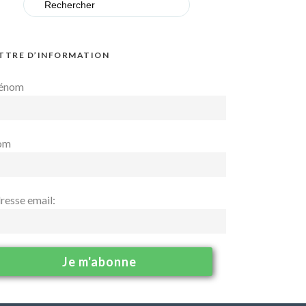
for:
TTRE D’INFORMATION
énom
om
resse email: