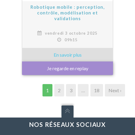
Robotique mobile : perception,
contrôle, modélisation et
validations
vendredi 3 octobre 2025
09h15
Je regarde en replay
1
2
3
…
18
Next ›
NOS RÉSEAUX SOCIAUX