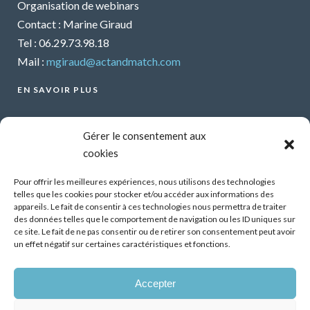
Organisation de webinars
Contact : Marine Giraud
Tel : 06.29.73.98.18
Mail :
mgiraud@actandmatch.com
EN SAVOIR PLUS
Voir tous les webinars
Gérer le consentement aux
Organiser un webinar
cookies
Contactez-nous
Mentions légales
Pour offrir les meilleures expériences, nous utilisons des technologies
telles que les cookies pour stocker et/ou accéder aux informations des
CGU
appareils. Le fait de consentir à ces technologies nous permettra de traiter
des données telles que le comportement de navigation ou les ID uniques sur
Santé mentale et travail : Comment parler de ses
ce site. Le fait de ne pas consentir ou de retirer son consentement peut avoir
difficultés psychiques ?
un effet négatif sur certaines caractéristiques et fonctions.
13 Oct 2026
Accepter
Démonstrateur d’éclairage intelligent dans les
bâtiments tertiaires, premiers résultats