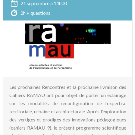
21 septembre à 14h00
2h + questions
Les prochaines Rencontres et la prochaine livraison des
Cahiers RAMAU ont pour objet de porter un éclairage
sur les modalités de reconfiguration de l’expertise
territoriale, urbaine et architecturale. Après l’exploration
des vertiges et prodiges des innovations pédagogiques
(cahiers RAMAU 9), le présent programme scientifique